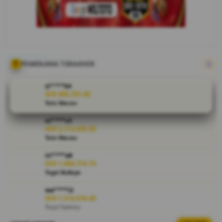
resmi dari
bandar toto
macau
dengan
minimal
deposit qris
10k tanpa
PEMENANG TERAKHIR
potongan,
dan satu
zi****k4
satunya
IDR 995,781.00
Toto Macau
tautan
resmi yang
ni****o1
ringan
IDR 2,113,435.20
tanpa ada
Toto Macau
pemblokiran
in****a8
apapun.
IDR 1,984,774.74
Togel Bulleye
V
i
wa****i2
IDR 1,514,018.48
e
Togel Sydney
w
l