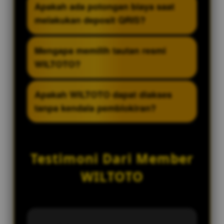
Apakah ada potongan biaya saat
mendukung deposit QRIS mulai dari
deposit melalui QRIS dengan minimal
melakukan deposit QRIS?
Rp10.000 tanpa potongan biaya.
transaksi Rp10.000 sehingga lebih
terjangkau bagi semua pengguna.
Tidak. Deposit melalui QRIS di WILTOTO
Mengapa memilih tautan resmi
diproses tanpa potongan sehingga
WILTOTO?
nominal yang masuk sesuai dengan
jumlah yang dikirim.
Tautan resmi WILTOTO memberikan
Apakah WILTOTO dapat diakses
akses yang lebih aman, stabil, dan
tanpa kendala pemblokiran?
membantu pengguna terhindar dari link
palsu atau situs yang tidak resmi.
WILTOTO menyediakan tautan resmi
yang dirancang agar lebih mudah
Testimoni Dari Member
diakses dan tetap ringan digunakan
pada berbagai perangkat.
WILTOTO