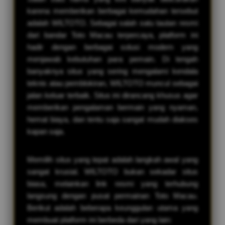
karena memberikan berbagai kemudahan tersebut
adalah WILTOTO. Sebagai salah satu tautan resmi
dari bandar Toto Macau terpercaya, platform ini
hadir dengan berbagai solusi modern yang
menjawab kebutuhan para pemain. Di tengah
banyaknya situs yang sering mengalami kendala
teknis atau pemblokiran, WILTOTO muncul sebagai
jalan keluar terbaik. Situs ini dirancang khusus agar
memberikan pengalaman bermain yang nyaman,
hemat biaya, dan tentu saja sangat mudah diakses
kapan saja.
Memilih situs yang tepat adalah langkah awal yang
sangat krusial. WILTOTO bukan sekadar situs
biasa, melainkan link resmi yang terhubung
langsung dengan pusat permainan Toto Macau.
Berikut adalah beberapa keunggulan utama yang
membuat platform ini berbeda dari yang lain: