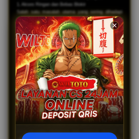
1. Akses Ringan dan Bebas Blokir
Salah satu masalah utama yang sering dihadapi
oleh para pemain adalah link yang sulit dibuka atau
terkena pemblokiran internet positif. WILTOTO telah
mengatasi masalah ini dengan menggunakan
infrastruktur server terbaru. Tautannya sangat
ringan saat dimuat, baik melalui ponsel pintar
(smartphone) maupun komputer. Selain itu, Anda
bisa mengaksesnya secara langsung tanpa perlu
repot menggunakan aplikasi tambahan seperti VPN.
2. Transaksi Modern via QRIS Hanya 10K
Mengikuti perkembangan teknologi digital, situs ini
menyediakan metode pembayaran yang sangat
praktis, yaitu menggunakan QRIS. Anda tidak perlu
lagi mengetik nomor rekening yang panjang atau
pergi ke ATM. Cukup buka aplikasi perbankan atau
dompet digital (e-wallet) Anda, lalu pindai kode QR
yang tersedia. Hebatnya lagi, minimal deposit di
situs ini sangat terjangkau, yaitu hanya Rp 10.000